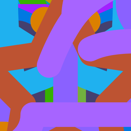
10
13
4
50
12
11
4
39
3
8
3
23
6
12
3
33
10
14
3
43
9
12
3
51
1
6
0
13
189
261
69
911
ения поддержки, и количество мер поддержки, у которых дата начала приема заяво