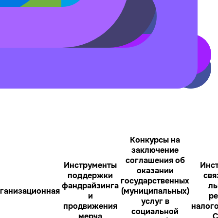
Конкурсы на
заключение
соглашения об
Инструменты
Инс
оказании
поддержки
свя
государственных
фандрайзинга
ль
ганизационная
(муниципальных)
и
р
услуг в
продвижения
налог
социальной
мерча
С