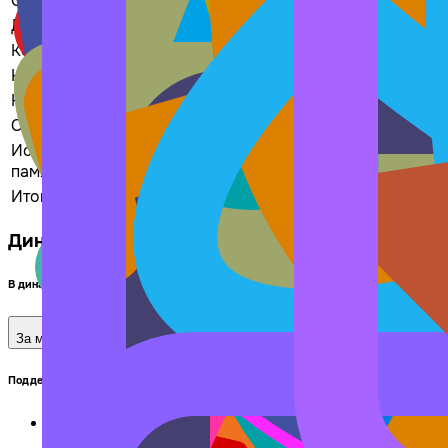
Образование
113
19
17
Другое
95
14
15
Коронавирус
55
10
8
Наука
84
17
13
Наставничество
104
19
15
СВО
112
20
17
Историческая
26
4
2
память
Итого
2106
362
314
Динамика по региону и стране
В динамике отражено количество мер поддержки, у которых нет срока предоставл
За месяц
Поддержка для НКО в регионе
Новые операторы в регионе:
3