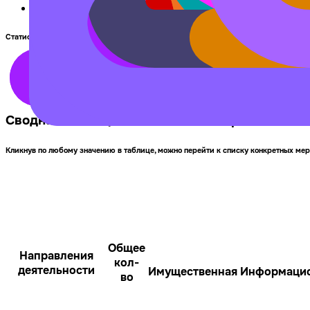
Новые и текущие меры поддержки, доступные в ре
Статистика по стране
Новые операторы в стране:
46
Новые и текущие меры поддержки в стране:
111
Сводная таблица статистики по стране за 12 
Кликнув по любому значению в таблице, можно перейти к списку конкретных ме
Общее
Направления
кол-
деятельности
Имущественная
Информаци
во