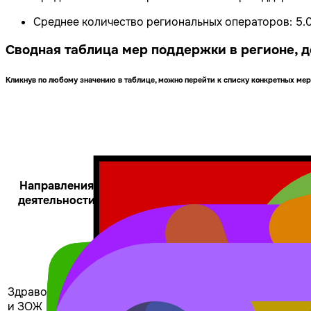
Среднее количество региональных операторов:
5.
Сводная таблица мер поддержки в регионе, д
Кликнув по любому значению в таблице, можно перейти к списку конкретных ме
Общее
Направления
кол-
деятельности
Имущественная
Информаци
во
Здравоохранение
110
19
17
и ЗОЖ