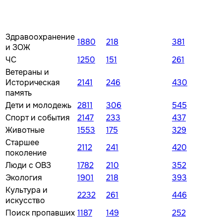
Здравоохранение
1880
218
381
и ЗОЖ
ЧС
1250
151
261
Ветераны и
Историческая
2141
246
430
память
Дети и молодежь
2811
306
545
Спорт и события
2147
233
437
Животные
1553
175
329
Старшее
2112
241
420
поколение
Люди с ОВЗ
1782
210
352
Экология
1901
218
393
Культура и
2232
261
446
искусство
Поиск пропавших
1187
149
252