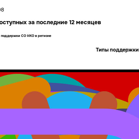
08
оступных за последние 12 месяцев
р поддержки СО НКО в регионе
Типы поддержки
онная
Консультационная
Методическая
Финансовая
Ор
7
13
4
50