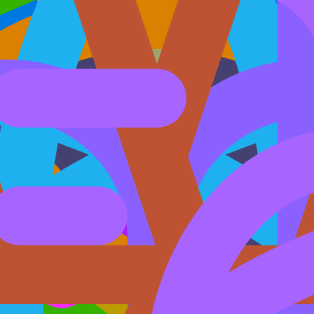
5
11
3
36
15
15
3
50
18
15
6
62
11
15
4
52
10
14
3
43
13
15
4
58
11
15
3
52
11
13
3
48
12
14
4
52
4
11
3
38
6
10
3
36
8
12
3
40
7
12
3
42