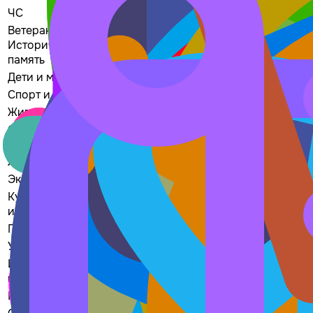
ЧС
83
17
11
Ветераны и
Историческая
122
20
19
память
Дети и молодежь
142
20
21
Спорт и события
119
20
17
Животные
104
18
16
Старшее
132
20
22
поколение
Люди с ОВЗ
119
20
18
Экология
110
19
16
Культура и
119
19
18
искусство
Поиск пропавших
85
17
12
Урбанистика
86
18
13
Интеллектуальная
93
16
14
помощь
Права человека
93
16
13