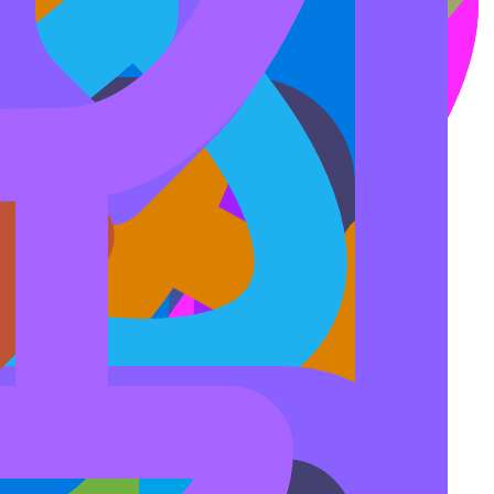
0
0
0
0
0
0
0
0
0
0
0
0
0
0
0
0
0
0
0
0
0
0
0
0
к равна текущей или входит в выбранный диапазон (1, 3, 6 месяцев)